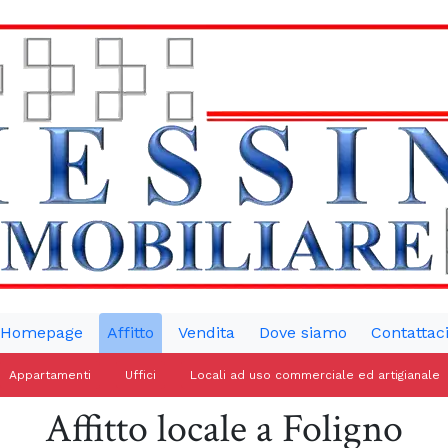
Homepage
Affitto
Vendita
Dove siamo
Contattac
Appartamenti
Uffici
Locali ad uso commerciale ed artigianale
Affitto locale a Foligno