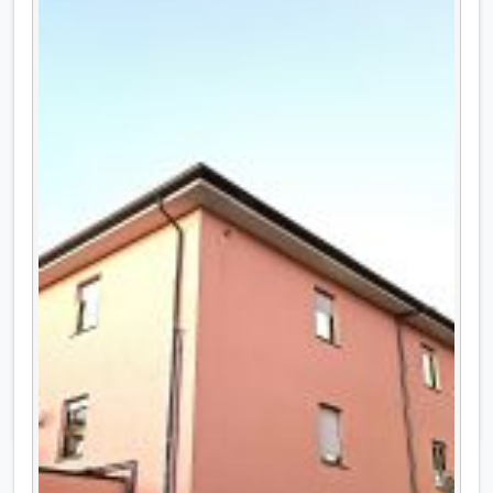
Vendita ufficio a Foligno, Via Chiavellati,
Le Scale di Porta Romana
Luminoso UFFICIO posto al 5° piano del
complesso Le Scale di Porta Romana composto
da ingresso, sala d'attesa, due stanze operative,
archivio, due bagni (di cui uno predisposto per
portatori di handicap), riscaldamento autonomo
con pompe di calore. "Classe energetica da
definire" Per info: Fabio Messini 348.6504598 -
fabio.messini@libero.it -
www.messiniimmobiliare.it
Prezzo
Euro 80.000,00
Dettagli ufficio in vendita »