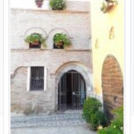
TEMPORANEA come STUDIO MEDICO. "Classe
energetica da definire" Per info: Fabio Messini
348.6504598 - fabio.messini@libero.it -
www.messiniimmobiliare.it
Prezzo
Euro 450,00 mensili
Dettagli ufficio in affitto »
Tutte le proposte