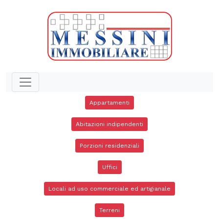
Appartamenti
Abitazioni indipendenti
Porzioni residenziali
Uffici
Locali ad uso commerciale ed artigianale
Terreni