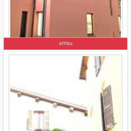
Affitto
Affitto ufficio a Foligno, Zona Viale
Ancona, Via Tagliamento
AFFITTASI UFFICIO/AMBULATORIO MEDICO
posto al secondo ed ultimo piano con ascensore
composto da ingresso, ampia sala d'attesa,
ufficio/ambulatorio, due bagni, riscaldamento
autonomo, aria condizionata oltre a POSTO
AUTO privato ed ampio parcheggio
condominiale. Possibilità di LOCAZIONE